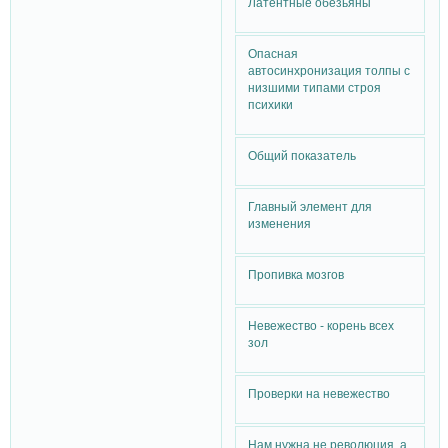
Латентные обезьяны
Опасная
автосинхронизация толпы с
низшими типами строя
психики
Общий показатель
Главный элемент для
изменения
Пропивка мозгов
Невежество - корень всех
зол
Проверки на невежество
Нам нужна не революция, а