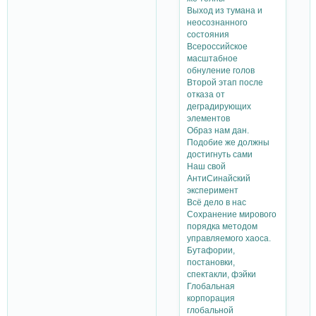
Выход из тумана и
неосознанного
состояния
Всероссийское
масштабное
обнуление голов
Второй этап после
отказа от
деградирующих
элементов
Образ нам дан.
Подобие же должны
достигнуть сами
Наш свой
АнтиСинайский
эксперимент
Всё дело в нас
Сохранение мирового
порядка методом
управляемого хаоса.
Бутафории,
постановки,
спектакли, фэйки
Глобальная
корпорация
глобальной