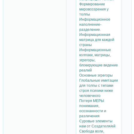
Формирование
мировоззрения у
толпы
Информационное
наполнение-
разделение.
Информационная
матрица для каждой
страны
Информационные
колпаки, матрицы,
эгрегоры,
блокирующие видение
реалий
Основные эгрегоры
Глобальные имитации
для толпы с типами
строя психики ниже
человечного
Потеря МЕРЫ
понимания,
осознанности и
различения
Суровые элементы
нам от Создателя/ей
Свобода воли,