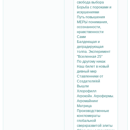
свобода выбора
Борьба с пороками и
искушениями
Путь повышения
МЕРЫ понимания,
осознанности,
нравственности
Сами
Балдеющая и
деградирующая
толпа. Эксперимент
"Вселенная 25"
По другому никак
Наш билет в новый
дивный мир
Ставленники от
Создателя/ей
Вышли
Хлорофилл
Агрокойн. Агрофермы.
Агромайнинг
Матрица
Производственные
конгломераты
глобальной
сверхразвитой элиты