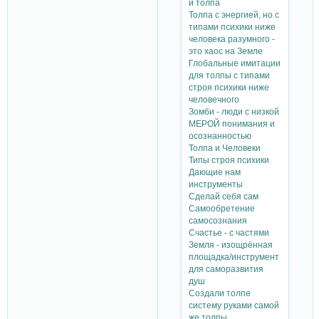
и толпа
Толпа с энергией, но с
типами психики ниже
человека разумного -
это хаос на Земле
Глобальные имитации
для толпы с типами
строя психики ниже
человечного
Зомби - люди с низкой
МЕРОЙ понимания и
осознанностью
Толпа и Человеки
Типы строя психики
Дающие нам
инструменты
Сделай себя сам
Самообретение
самосознания
Счастье - с частями
Земля - изощрённая
площадка/инструмент
для саморазвития
душ
Создали толпе
систему руками самой
же толпы