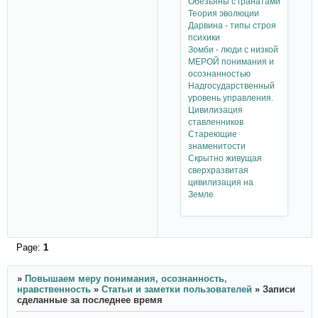
Обезьяны с гранатами
Теория эволюции
Дарвина - типы строя
психики
Зомби - люди с низкой
МЕРОЙ понимания и
осознанностью
Надгосударственный
уровень управления.
Цивилизация
ставленников
Стареющие
знаменитости
Скрытно живущая
сверхразвитая
цивилизация на
Земле
Page:
1
»
Повышаем меру понимания, осознанность,
нравственность
»
Статьи и заметки пользователей
»
Записи
сделанные за последнее время