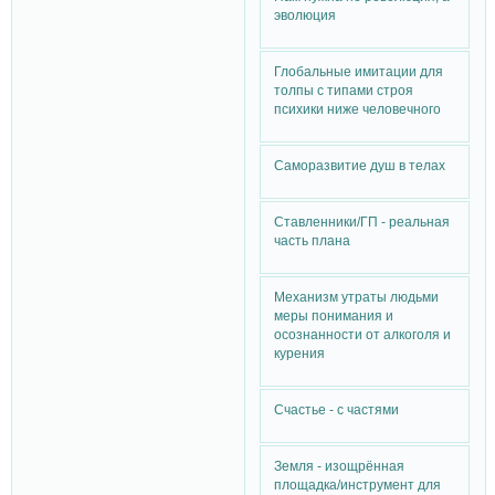
эволюция
Глобальные имитации для
толпы с типами строя
психики ниже человечного
Саморазвитие душ в телах
Ставленники/ГП - реальная
часть плана
Механизм утраты людьми
меры понимания и
осознанности от алкоголя и
курения
Счастье - с частями
Земля - изощрённая
площадка/инструмент для