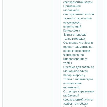
сверхразвитой элиты
Применения
глобальной
сверхразвитой элитой
знаний и технологий
предыдущих
цивилизаций
Конец света
Элита в природе,
толпа в городах
Осознание что Земля
едина + элементы на
поверхности Земли
Формирование
мировоззрения у
толпы
Система для толпы от
глобальной элиты
Забор энергии у
толпы с типами строя
психики ниже
человечного
Структура управления
глобальной
сверхразвитой элиты -
эффект матрёшки