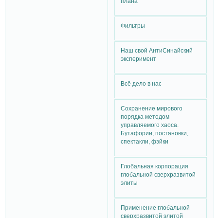
плана
Фильтры
Наш свой АнтиСинайский
эксперимент
Всё дело в нас
Сохранение мирового
порядка методом
управляемого хаоса.
Бутафории, постановки,
спектакли, фэйки
Глобальная корпорация
глобальной сверхразвитой
элиты
Применение глобальной
сверхразвитой элитой