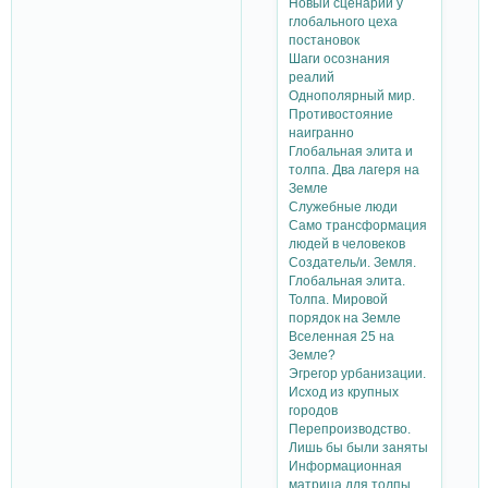
Новый сценарий у
глобального цеха
постановок
Шаги осознания
реалий
Однополярный мир.
Противостояние
наигранно
Глобальная элита и
толпа. Два лагеря на
Земле
Служебные люди
Само трансформация
людей в человеков
Создатель/и. Земля.
Глобальная элита.
Толпа. Мировой
порядок на Земле
Вселенная 25 на
Земле?
Эгрегор урбанизации.
Исход из крупных
городов
Перепроизводство.
Лишь бы были заняты
Информационная
матрица для толпы.