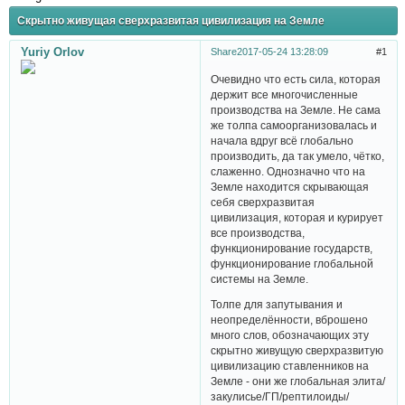
Скрытно живущая сверхразвитая цивилизация на Земле
Yuriy Orlov
Share
2017-05-24 13:28:09
1
Очевидно что есть сила, которая
держит все многочисленные
производства на Земле. Не сама
же толпа самоорганизовалась и
начала вдруг всё глобально
производить, да так умело, чётко,
слаженно. Однозначно что на
Земле находится скрывающая
себя сверхразвитая
цивилизация, которая и курирует
все производства,
функционирование государств,
функционирование глобальной
системы на Земле.
Толпе для запутывания и
неопределённости, вброшено
много слов, обозначающих эту
скрытно живущую сверхразвитую
цивилизацию ставленников на
Земле - они же глобальная элита/
закулисье/ГП/рептилоиды/