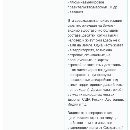
иллюминаты/мировое
правительство/масоны/... и др
названия.
Эта сверхразвитая цивилизация
скрытно живущая на Земле -
видимо в достаточно большом
составе, десятки, сотни тысяч
человек, и живут они здесь же с
нами на Земле. Одна часть живёт
на территориях, возможно
островах, скрываемых, не
обозначенных на картах,
строжайше закрытых для толпы,
в том числе через воздушное
пространство. (маршруты
пассажирских авиарейсов над
этими территориями даже близко
не проходят). Другая часть живёт
в лучших природных местах
Европы, США, России, Австралии,
Индии и т.д.
Видимо эта сверхразвитая
цивилизация скрытно живущая
на Земле - ни кто иные как
ставленники прям от Создателя/