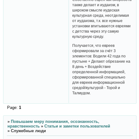
также делает и иудаизм, в
широком смысле иудеская
культурная среда, неотделимая
от иудаизма, т.к. все нужные
установки впитываются евреями
с детства через эту самую
культурную среду.
Получается, что евреев
сформировали за счёт 3
элементов: Водили 42 года по
пустыне + Делают обрезание на
8 день + Воздействие
определенной информацией,
сформированной специально
для евреев информационной
средой/культурой - Торой и
Талмудом.
Page:
1
»
Повышаем меру понимания, осознанность,
нравственность
»
Статьи и заметки пользователей
»
Служебные люди