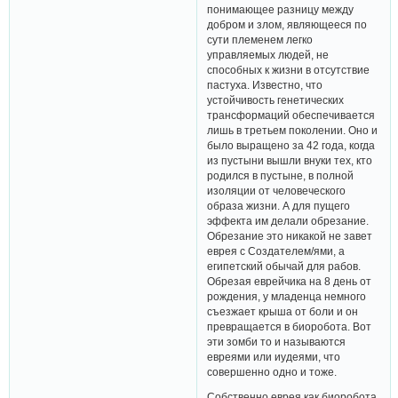
понимающее разницу между
добром и злом, являющееся по
сути племенем легко
управляемых людей, не
способных к жизни в отсутствие
пастуха. Известно, что
устойчивость генетических
трансформаций обеспечивается
лишь в третьем поколении. Оно и
было выращено за 42 года, когда
из пустыни вышли внуки тех, кто
родился в пустыне, в полной
изоляции от человеческого
образа жизни. А для пущего
эффекта им делали обрезание.
Обрезание это никакой не завет
еврея с Создателем/ями, а
египетский обычай для рабов.
Обрезая еврейчика на 8 день от
рождения, у младенца немного
съезжает крыша от боли и он
превращается в биоробота. Вот
эти зомби то и называются
евреями или иудеями, что
совершенно одно и тоже.
Собственно еврея как биоробота