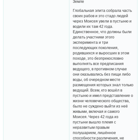
Земле
Глобальная элита собрала часть
своих рабов и это стадо людей
через Моисея увели в пустыню и
водили их там 42 года.
Единственное, что должны были
делать участники этого
эксперимента и три
последующих поколения,
родившихся и выросших в этом
походе, это
без
прекословно
выполнять все предписания
ведущего, в противном случае
они оказывались без пищи либо
воды, об очередном месте
размещения которых знал только
ведущий. Всем, кто вошёл в
пустыню и имел представление о
жизни человеческого общества,
было не суждено выйти из неё
живыми, включая и самого
Моисея. Через 42 года из
пустыни вышло племя с
неразвитым правым
полушарием, лишённое
способности различения, не