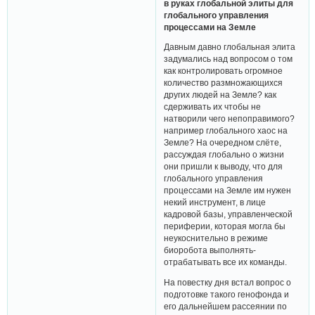
в руках глобальной элиты для
глобального управления
процессами на Земле
Давным давно глобальная элита
задумались над вопросом о том
как контролировать огромное
количество размножающихся
других людей на Земле? как
сдерживать их чтобы не
натворили чего непоправимого?
например глобального хаос на
Земле? На очередном слёте,
рассуждая глобально о жизни
они пришли к выводу, что для
глобального управления
процессами на Земле им нужен
некий инструмент, в лице
кадровой базы, управленческой
периферии, которая могла бы
неукоснительно в режиме
биоробота выполнять-
отрабатывать все их команды.
На повестку дня встал вопрос о
подготовке такого генофонда и
его дальнейшем рассеянии по