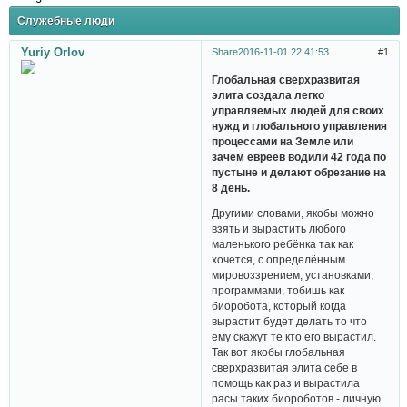
Служебные люди
Yuriy Orlov
Share
2016-11-01 22:41:53
1
Глобальная сверхразвитая
элита создала легко
управляемых людей для своих
нужд и глобального управления
процессами на Земле или
зачем евреев водили 42 года по
пустыне и делают обрезание на
8 день.
Другими словами, якобы можно
взять и вырастить любого
маленького ребёнка так как
хочется, с определённым
мировоззрением, установками,
программами, тобишь как
биоробота, который когда
вырастит будет делать то что
ему скажут те кто его вырастил.
Так вот якобы глобальная
сверхразвитая элита себе в
помощь как раз и вырастила
расы таких биороботов - личную