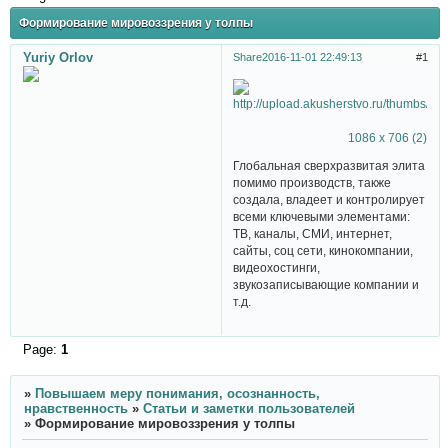
Формирование мировоззрения у толпы
Yuriy Orlov
Share
2016-11-01 22:49:13
1
1086 x 706
(2)
Глобальная сверхразвитая элита
помимо производств, также
создала, владеет и контролирует
всеми ключевыми элементами:
ТВ, каналы, СМИ, интернет,
сайты, соц сети, кинокомпании,
видеохостинги,
звукозаписывающие компании и
т.д.
Page:
1
»
Повышаем меру понимания, осознанность,
нравственность
»
Статьи и заметки пользователей
»
Формирование мировоззрения у толпы