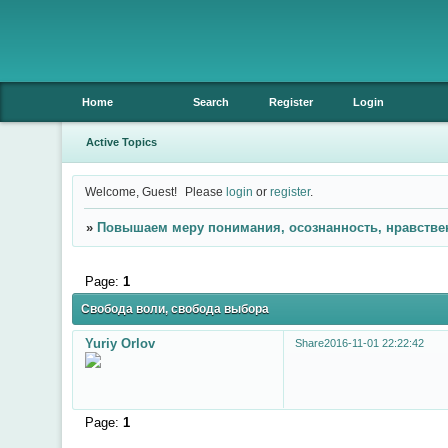
Home
Search
Register
Login
Active Topics
Welcome, Guest!
Please
login
or
register
.
»
Повышаем меру понимания, осознанность, нравстве
Page:
1
Свобода воли, свобода выбора
Yuriy Orlov
Share
2016-11-01 22:22:42
Page:
1