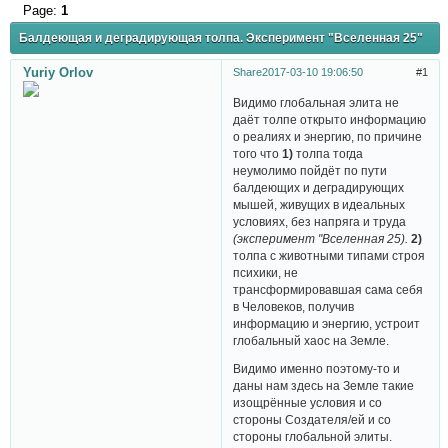
Page:
1
Балдеющая и деградирующая толпа. Эксперимент "Вселенная 25"
Yuriy Orlov
Share
2017-03-10 19:06:50
1
Видимо глобальная элита не
даёт толпе открыто информацию
о реалиях и энергию, по причине
того что
1)
толпа тогда
неумолимо пойдёт по пути
балдеющих и деградирующих
мышей, живущих в идеальных
условиях, без напряга и труда
(эксперимент "Вселенная 25).
2)
толпа с животными типами строя
психики, не
трансформировавшая сама себя
в Человеков, получив
информацию и энергию, устроит
глобальный хаос на Земле.
Видимо именно поэтому-то и
даны нам здесь на Земле такие
изощрённые условия и со
стороны Создателя/ей и со
стороны глобальной элиты.