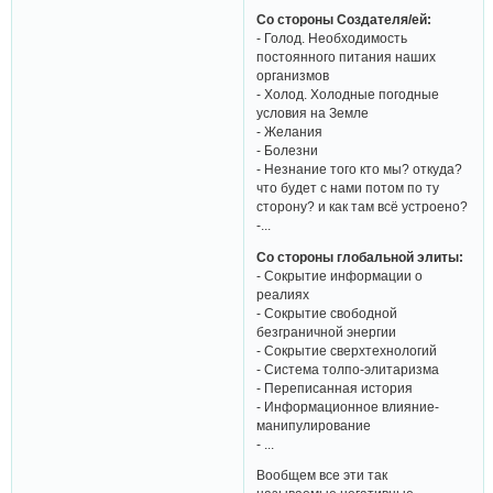
Со стороны Создателя/ей:
- Голод. Необходимость
постоянного питания наших
организмов
- Холод. Холодные погодные
условия на Земле
- Желания
- Болезни
- Незнание того кто мы? откуда?
что будет с нами потом по ту
сторону? и как там всё устроено?
-...
Со стороны глобальной элиты:
- Сокрытие информации о
реалиях
- Сокрытие свободной
безграничной энергии
- Сокрытие сверхтехнологий
- Система толпо-элитаризма
- Переписанная история
- Информационное влияние-
манипулирование
- ...
Вообщем все эти так