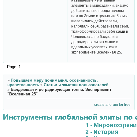
называемые негативные
элементы в мироздании, видимо
действительно представлены
нам на Земле с целью чтобы мы
шевелились, действовали,
напрягали себя, развивали себя,
трансформировали себя
сами
в
Человеков, а не балдели и
деградировали как мыши в
идеальных условиях, как в
эксперименте Вселенная 25.
Page:
1
»
Повышаем меру понимания, осознанность,
нравственность
»
Статьи и заметки пользователей
»
Балдеющая и деградирующая толпа. Эксперимент
"Вселенная 25"
create a forum for free