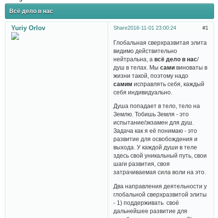
Всё дело в нас
Yuriy Orlov
Share
2016-11-01 23:00:24
1
Глобальная сверхразвитая элита
видимо действительно
нейтральна, а
всё дело в нас
/
душ в телах. Мы
сами
виноваты в
жизни такой, поэтому надо
самим
исправлять себя, каждый
себя индивидуально.
Душа попадает в тело, тело на
Землю. Тобишь Земля - это
испытание/экзамен для душ.
Задача как я её понимаю - это
развитие для освобождения и
выхода. У каждой души в теле
здесь свой уникальный путь, свои
шаги развития, своя
затрачиваемая сила воли на это.
Два направления деятельности у
глобальной сверхразвитой элиты
- 1) поддерживать своё
дальнейшее развитие для