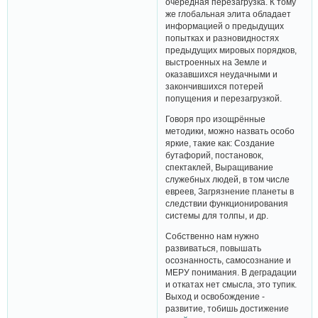
очередная перезагрузка. К тому
же глобальная элита обладает
информацией о предыдущих
попытках и разновидностях
предыдущих мировых порядков,
выстроенных на Земле и
оказавшихся неудачными и
закончившихся потерей
попущения и перезагрузкой.
Говоря про изощрённые
методики, можно назвать особо
яркие, такие как: Создание
бутафорий, постановок,
спектаклей, Выращивание
служебных людей, в том числе
евреев, Загрязнение планеты в
следствии функционирования
системы для толпы, и др.
Собственно нам нужно
развиваться, повышать
осознанность, самосознание и
МЕРУ понимания. В деградации
и откатах нет смысла, это тупик.
Выход и освобождение -
развитие, тобишь достижение