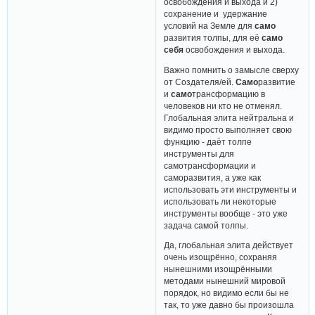
освобождения и выхода и 2)
сохранение и удержание
условий на Земле для
само
развития толпы, для её
само
себя
освобождения и выхода.
Важно помнить о замысле сверху
от Создателя/ей.
Само
развитие
и
само
трансформацию в
человеков ни кто не отменял.
Глобальная элита нейтральна и
видимо просто выполняет свою
функцию - даёт толпе
инструменты для
самотрансформации и
саморазвития, а уже как
использовать эти инструменты и
использовать ли некоторые
инструменты вообще - это уже
задача самой толпы.
Да, глобальная элита действует
очень изощрённо, сохраняя
нынешними изощрёнными
методами нынешний мировой
порядок, но видимо если бы не
так, то уже давно бы произошла