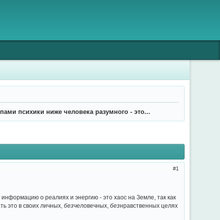
ипами психики ниже человека разумного - это...
1
информацию о реалиях и энергию - это хаос на Земле, так как
ь это в своих личных,
без
человечных,
без
нравственных целях