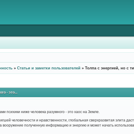
нность
»
Статьи и заметки пользователей
»
Толпа с энергией, но с т
о - это...
пами психики ниже человека разумного - это хаос на Земле.
игшей человечности и нравственности, глобальная сверхразвитая элита даст 
на вооружение полученную информацию и энергию и может начать использоват