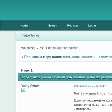
Home
Search
Register
Login
Active Topics
Welcome, Guest!
Please
login
or
register
.
»
Повышаем меру понимания, осознанность, нравстве
Page:
1
Толпа с энергией, но с типами психики ниже человека разумног
Yuriy Orlov
Share
2016-11-01 22:40:57
Толпа с энергией, но с ти
Если толпе,
самой
не дост
такая толпа может взять 
и интересах.