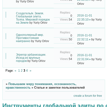
by
Yuriy Orlov
Orlov
Создатель/и. Земля.
2016-11-01
0
Глобальная элита.
54
Толпа. Мировой порядок
22:35:10
by
Yuriy
на Земле
by
Yuriy Orlov
Orlov
Однополярный мир.
2016-11-01
0
Противостояние
50
22:32:11
by
Yuriy
наигранно
by
Yuriy Orlov
Orlov
Эгрегор урбанизации.
2016-11-01
0
Исход из крупных
54
22:31:04
by
Yuriy
городов
by
Yuriy Orlov
Orlov
Page:
«
1
2
3
4
»
»
Повышаем меру понимания, осознанность,
нравственность
»
Статьи и заметки пользователей
create a forum for free