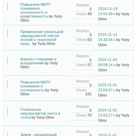
Повышаем МЕРУ
понимания,
2016-12-19
0
осознанность и
49
14:54:39
by
Yuriy
нравственность
by
Yuriy
Orlov
Orlov
Применения глобальной
2016-11-14
0
сверхразвитой элитой
63
знаний и технологий
16:30:04
by
Yuriy
пред...
by
Yuriy Orlov
Orlov
Борьба с пороками и
2016-11-04
0
искушениями
by
Yuriy
57
00:09:14
by
Yuriy
Orlov
Orlov
Повышаем МЕРУ
2016-11-01
0
понимания и
осознанность
by
Yuriy
23:04:07
by
Yuriy
101
Orlov
Orlov
Глобальная
2016-11-01
0
сверхразвитая элита и
70
23:03:17
by
Yuriy
толпа
by
Yuriy Orlov
Orlov
Земля - изощрённый
2016-11-01
0