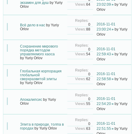
экзамен для душ
by
Yuriy
64
23:02:09
by
Yuriy
Orlov
Orlov
2016-11-01
0
Всё дело в нас
by
Yuriy
Orlov
88
23:00:24
by
Yuriy
Orlov
Сохранение мирового
2016-11-01
0
порядка методом
54
управляемого хаоса
22:59:43
by
Yuriy
by
Yuriy Orlov
Orlov
Глобальная корпорация
2016-11-01
0
глобальной
62
сверхразвитой элиты
22:58:58
by
Yuriy
by
Yuriy Orlov
Orlov
2016-11-01
0
Апокалипсис
by
Yuriy
Orlov
55
22:54:20
by
Yuriy
Orlov
2016-11-01
0
Элита в природе, толпа в
городах
by
Yuriy Orlov
63
22:51:55
by
Yuriy
Orlov