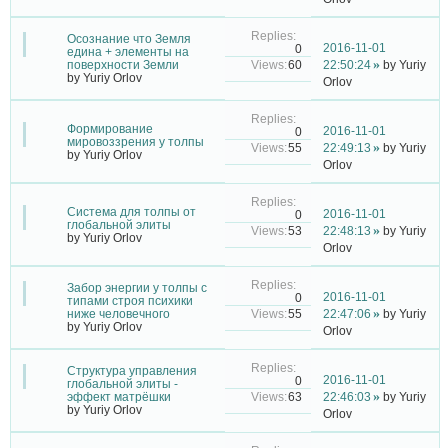
Осознание что Земля
2016-11-01
0
едина + элементы на
60
поверхности Земли
22:50:24
by
Yuriy
by
Yuriy Orlov
Orlov
Формирование
2016-11-01
0
мировоззрения у толпы
55
22:49:13
by
Yuriy
by
Yuriy Orlov
Orlov
Система для толпы от
2016-11-01
0
глобальной элиты
53
22:48:13
by
Yuriy
by
Yuriy Orlov
Orlov
Забор энергии у толпы с
2016-11-01
0
типами строя психики
55
ниже человечного
22:47:06
by
Yuriy
by
Yuriy Orlov
Orlov
Структура управления
2016-11-01
0
глобальной элиты -
63
эффект матрёшки
22:46:03
by
Yuriy
by
Yuriy Orlov
Orlov