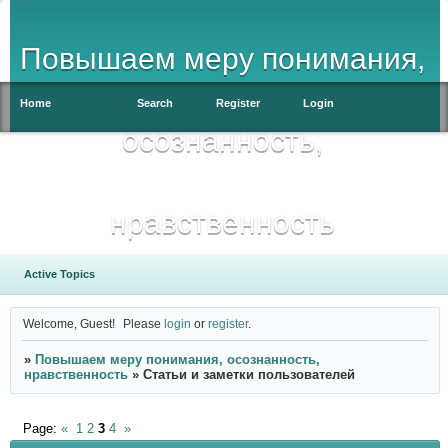
Повышаем меру понимания,
Home
Search
Register
Login
осознанность,
нравственность
Active Topics
Welcome, Guest!
Please
login
or
register
.
»
Повышаем меру понимания, осознанность,
нравственность
»
Статьи и заметки пользователей
Page:
«
1
2
3
4
»