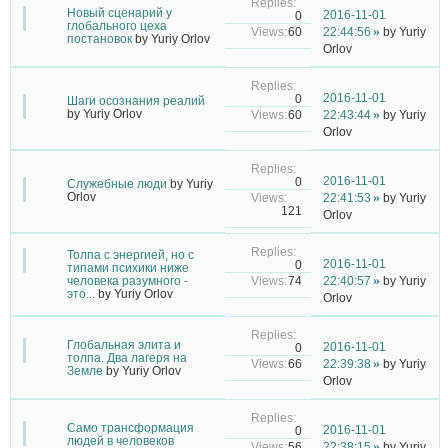
Новый сценарий у
2016-11-01
0
глобального цеха
60
22:44:56
by
Yuriy
постановок
by
Yuriy Orlov
Orlov
2016-11-01
0
Шаги осознания реалий
by
Yuriy Orlov
60
22:43:44
by
Yuriy
Orlov
2016-11-01
0
Служебные люди
by
Yuriy
Orlov
22:41:53
by
Yuriy
121
Orlov
Толпа с энергией, но с
2016-11-01
0
типами психики ниже
74
человека разумного -
22:40:57
by
Yuriy
это...
by
Yuriy Orlov
Orlov
Глобальная элита и
2016-11-01
0
толпа. Два лагеря на
66
22:39:38
by
Yuriy
Земле
by
Yuriy Orlov
Orlov
Само трансформация
2016-11-01
0
людей в человеков
56
22:38:15
by
Yuriy