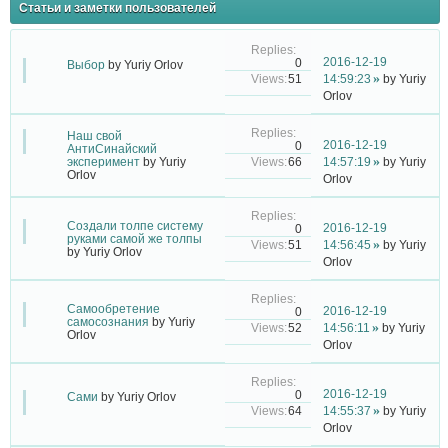
Статьи и заметки пользователей
2016-12-19
0
Выбор
by
Yuriy Orlov
51
14:59:23
by
Yuriy
Orlov
Наш свой
2016-12-19
0
АнтиСинайский
66
эксперимент
by
Yuriy
14:57:19
by
Yuriy
Orlov
Orlov
Создали толпе систему
2016-12-19
0
руками самой же толпы
51
14:56:45
by
Yuriy
by
Yuriy Orlov
Orlov
Самообретение
2016-12-19
0
самосознания
by
Yuriy
52
14:56:11
by
Yuriy
Orlov
Orlov
2016-12-19
0
Сами
by
Yuriy Orlov
64
14:55:37
by
Yuriy
Orlov