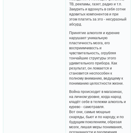
ТВ, рекламы, газет, радио и т.п.
Закурить и вдохнуть в себя сотни
ядовитых компонентов и при
этом платить за это - несуразный
абсурд.
Принятие алкоголя и курение
нарушают уникальную
пластичность мозга, его
восприимчивость и
чувствительность, огрубляя
тончайшие структуры этого
удивительного прибора. Как
результат, он ломается и
становится неспособен к
полному вниманию, ведущему к
пониманию целостности жизни.
Война происходит в магазинах,
на личном уровне, когда народ
кладёт себе в тележки алкоголь и
курево - самотравля.
Вот они, самые мощные
снаряды, бьют и по народу, и по
будущим поколениям, обрезая
мозги, лишая меры понимания,
осознанности и различения.