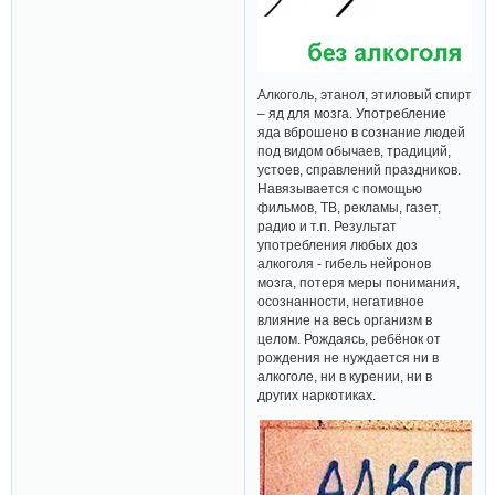
Алкоголь, этанол, этиловый спирт
– яд для мозга. Употребление
яда вброшено в сознание людей
под видом обычаев, традиций,
устоев, справлений праздников.
Навязывается с помощью
фильмов, ТВ, рекламы, газет,
радио и т.п. Результат
употребления любых доз
алкоголя - гибель нейронов
мозга, потеря меры понимания,
осознанности, негативное
влияние на весь организм в
целом. Рождаясь, ребёнок от
рождения не нуждается ни в
алкоголе, ни в курении, ни в
других наркотиках.