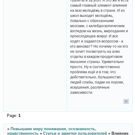
туалеты и за угол. А это же и есть
самый главный элемент влияния
на всю молодёжь в стране. И из
школ выходит молодёжь,
повально с обрезанными
мозгами, с калейдоскопическим
взглядом на жизнь, мироздание и
происходящее вокруг. И все
ходят и задаются вопросом - а
кто виноват? Но почему-то ни кто
не хочет посмотреть на алко
отделы в каждом продуктовом
магазине страны. Удивительно
просто. Ну и соответственно
проблема ещё и в том, что
действительно, большинство
людей слабы, падки на пороки,
искушения, различные
зависимости.
Page:
1
»
Повышаем меру понимания, осознанность,
нравственность
»
Статьи и заметки пользователей
»
Влияние