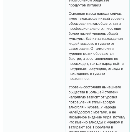
этом больном обществе
продуктом питания.
Основная масса народа сейчас
имеет ужасающе низкий уровень
образования, как общего, так и
профессионального, плюс еще
более низкий уровень общей
культуры. Всё из-за нахождения
людей массово в тумане от
самотравли. От алкоголя и
курения мозги обрезаются
быстро, а восстановление не
происходит, так как народ пьёт и
покуривает регулярно, отсюда и
нахождение в тумане
постоянное.
Уровень состояния нынешнего
общества в большей степени
напрямую зависит от уровня
потребления этим народом
алкоголя и курева. У народа
калейдоскоп с мозгами, а не
мозаичное видение мира, потому
что именно алкояды с куревом и
затирают всё. Проблема в