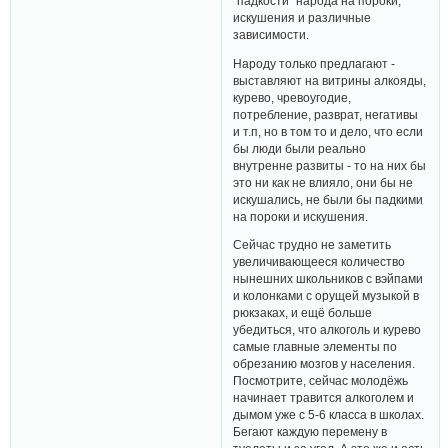
"падкости" народа на пороки,
искушения и различные
зависимости.
Народу только предлагают -
выставляют на витрины алкояды,
курево, чревоугодие,
потребление, разврат, негативы
и т.п, но в том то и дело, что если
бы люди были реально
внутренне развиты - то на них бы
это ни как не влияло, они бы не
искушались, не были бы падкими
на пороки и искушения.
Сейчас трудно не заметить
увеличивающееся количество
нынешних школьников с вэйпами
и колонками с орущей музыкой в
рюкзаках, и ещё больше
убедиться, что алкоголь и курево
самые главные элементы по
обрезанию мозгов у населения.
Посмотрите, сейчас молодёжь
начинает травится алкоголем и
дымом уже с 5-6 класса в школах.
Бегают каждую перемену в