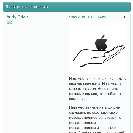
Проверки на невежество
Yuriy Orlov
Share
2018-11-12 19:44:56
1
Невежество - величайший недуг и
враг человечества. Невежество -
корень всех зол. Невежество
потому и сильно, что в нём нет
сомнения.
Невежественные не видят, не
ощущают, не осознают свою
невежественность, потому что
невежественны, а
невежественны из-за своей
низкой меры понимания, низкой