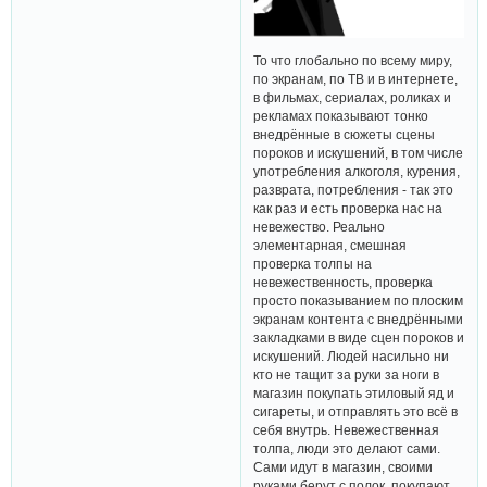
То что глобально по всему миру,
по экранам, по ТВ и в интернете,
в фильмах, сериалах, роликах и
рекламах показывают тонко
внедрённые в сюжеты сцены
пороков и искушений, в том числе
употребления алкоголя, курения,
разврата, потребления - так это
как раз и есть проверка нас на
невежество. Реально
элементарная, смешная
проверка толпы на
невежественность, проверка
просто показыванием по плоским
экранам контента с внедрёнными
закладками в виде сцен пороков и
искушений. Людей насильно ни
кто не тащит за руки за ноги в
магазин покупать этиловый яд и
сигареты, и отправлять это всё в
себя внутрь. Невежественная
толпа, люди это делают сами.
Сами идут в магазин, своими
руками берут с полок, покупают,