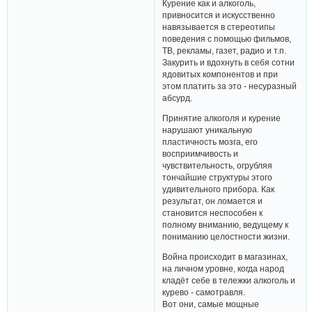
Курение как и алкоголь,
привносится и искусственно
навязывается в стереотипы
поведения с помощью фильмов,
ТВ, рекламы, газет, радио и т.п.
Закурить и вдохнуть в себя сотни
ядовитых компонентов и при
этом платить за это - несуразный
абсурд.
Принятие алкоголя и курение
нарушают уникальную
пластичность мозга, его
восприимчивость и
чувствительность, огрубляя
тончайшие структуры этого
удивительного прибора. Как
результат, он ломается и
становится неспособен к
полному вниманию, ведущему к
пониманию целостности жизни.
Война происходит в магазинах,
на личном уровне, когда народ
кладёт себе в тележки алкоголь и
курево - самотравля.
Вот они, самые мощные