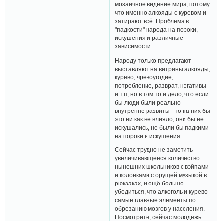
мозаичное видение мира, потому
что именно алкояды с куревом и
затирают всё. Проблема в
"падкости" народа на пороки,
искушения и различные
зависимости.
Народу только предлагают -
выставляют на витрины алкояды,
курево, чревоугодие,
потребление, разврат, негативы
и т.п, но в том то и дело, что если
бы люди были реально
внутренне развиты - то на них бы
это ни как не влияло, они бы не
искушались, не были бы падкими
на пороки и искушения.
Сейчас трудно не заметить
увеличивающееся количество
нынешних школьников с вэйпами
и колонками с орущей музыкой в
рюкзаках, и ещё больше
убедиться, что алкоголь и курево
самые главные элементы по
обрезанию мозгов у населения.
Посмотрите, сейчас молодёжь