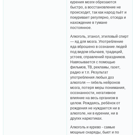
курения мозги обрезаются
быстро, а восстановление не
происходит, так как народ пьёт и
покуривает регулярно, отсюда и
нахождение в тумане
постоянное.
Алкоголь, этанол, этиловый спирт
— яд для мозга. Употребление
яда вброшено в сознание людей
под видом обычаев, традиций,
устоев, справлений праздников.
Навязывается с помощью
фильмов, ТВ, рекламы, газет,
радио и т.п. Результат
употребления любых доз
алкоголя — гибель нейронов
мозга, потеря меры понимания,
осознанности, негативное
влияние на весь организм в
целом. Рождаясь, ребёнок от
рождения не нуждается ни в
алкоголе, ни в курении, ни в
других наркотиках.
Алкоголь и курево - самые
мощные снаряды, бьют и по