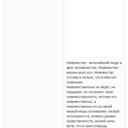
Невежество - величайший недуг и
враг человечества. Невежество -
корень всех зол. Невежество
потому и сильно, что в нём нет
сомнения.
Невежественные не видят, не
ощущают, не осознают свою
невежественность, потому что
невежественны, а
невежественны из-за своей
низкой меры понимания, низкой
осознанности, низкого уровня
нравственности, низкой силы
воли, что в свою очередь