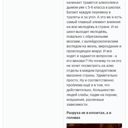
начинает травится алкоголем и
дымом уже с 5-6 класса в школах.
Бегают каждую перемену в
туалеты и за угол. А это же и есть
самый главный элемент влияния
на всю молодёжь в стране. И из
школ выходит молодёжь,
повально с обрезанными
мозгами, с калейдоскопическим
взглядом на жизнь, мироздание и
происходящее вокруг. И все
ходят и задаются вопросом - а
кто виноват? Но почему-то ни кто
не хочет посмотреть на алко
отделы в каждом продуктовом
магазине страны. Удивительно
просто. Ну и соответственно
проблема ещё и в том, что
действительно, большинство
людей слабы, падки на пороки,
искушения, различные
зависимости.
Разруха не в клозетах, а в
головах