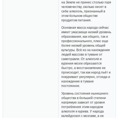
на Земле не принес столько горя
человечеству, сколько несет в
себе алкоголь, признанный в
этом больном обществе
продуктом питания.
Основная масса народа сейчас
имеет ужасающе низкий уровень
образования, как общего, так и
профессионального, плюс еще
более низкий уровень общей
культуры. Всё из-за нахождения
людей массово в тумане от
самотравли. От алкоголя и
курения мозги обрезаются
быстро, а восстановление не
происходит, так как народ пьёт и
покуривает регулярно, отсюда и
нахождение в тумане
постоянное.
Уровень состояния нынешнего
общества в большей степени
напрямую зависит от уровня
потребления этим народом
алкоголя и курева. У народа
калейдоскоп с мозгами, а не