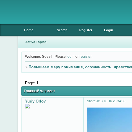
Home
Search
Register
Login
Active Topics
Welcome, Guest!
Please
login
or
register
.
»
Повышаем меру понимания, осознанность, нравстве
Page:
1
Главный элемент
Yuriy Orlov
Share
2018-10-16 20:34:55