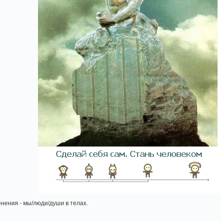
нения - мы/люди/души в телах.