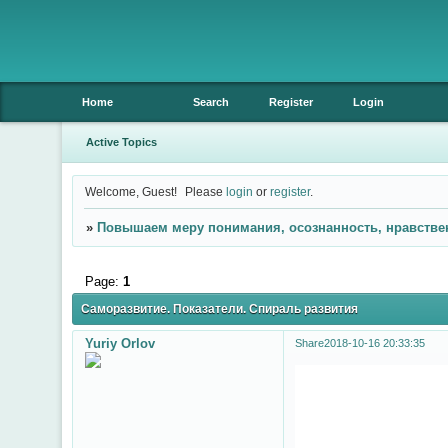
Home
Search
Register
Login
Active Topics
Welcome, Guest!
Please
login
or
register
.
»
Повышаем меру понимания, осознанность, нравстве
Page:
1
Саморазвитие. Показатели. Спираль развития
Yuriy Orlov
Share
2018-10-16 20:33:35