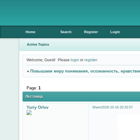
Home
Search
Register
Login
Active Topics
Welcome, Guest!
Please
login
or
register
.
»
Повышаем меру понимания, осознанность, нравстве
Page:
1
Лестница
Yuriy Orlov
Share
2018-10-16 20:32:57