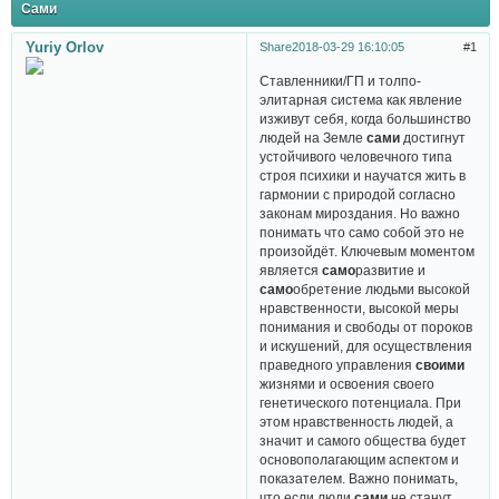
Сами
Yuriy Orlov
Share
2018-03-29 16:10:05
1
Ставленники/ГП и толпо-
элитарная система как явление
изживут себя, когда большинство
людей на Земле
сами
достигнут
устойчивого человечного типа
строя психики и научатся жить в
гармонии с природой согласно
законам мироздания. Но важно
понимать что само собой это не
произойдёт. Ключевым моментом
является
само
развитие и
само
обретение людьми высокой
нравственности, высокой меры
понимания и свободы от пороков
и искушений, для осуществления
праведного управления
своими
жизнями и освоения своего
генетического потенциала. При
этом нравственность людей, а
значит и самого общества будет
основополагающим аспектом и
показателем. Важно понимать,
что если люди
сами
не станут