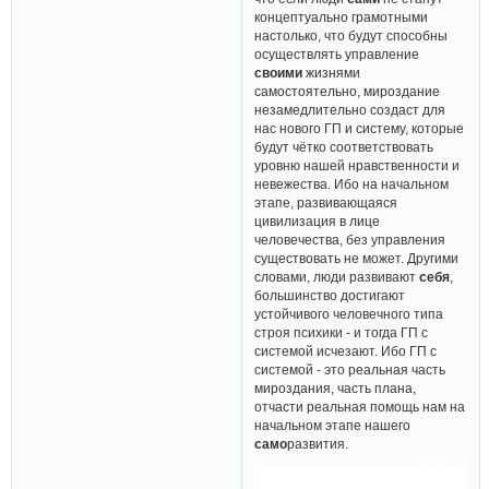
концептуально грамотными
настолько, что будут способны
осуществлять управление
своими
жизнями
самостоятельно, мироздание
незамедлительно создаст для
нас нового ГП и систему, которые
будут чётко соответствовать
уровню нашей нравственности и
невежества. Ибо на начальном
этапе, развивающаяся
цивилизация в лице
человечества, без управления
существовать не может. Другими
словами, люди развивают
себя
,
большинство достигают
устойчивого человечного типа
строя психики - и тогда ГП с
системой исчезают. Ибо ГП с
системой - это реальная часть
мироздания, часть плана,
отчасти реальная помощь нам на
начальном этапе нашего
само
развития.