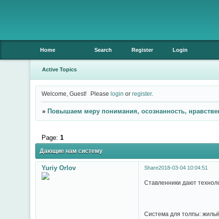
Home
Search
Register
Login
Active Topics
Welcome, Guest!
Please
login
or
register
.
»
Повышаем меру понимания, осознанность, нравстве
Page:
1
Дающие нам систему
Yuriy Orlov
Share
2018-03-04 10:04:51
Ставленники дают техноло
Система для толпы: жиль