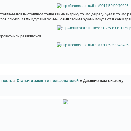
тавленников выставляют толпе как на витрину то что деградирует и то что р
троя психики
сами
идут в магазины,
сами
своими руками покупают и
сами
трав
ировать или развиваться
нность
»
Статьи и заметки пользователей
»
Дающие нам систему