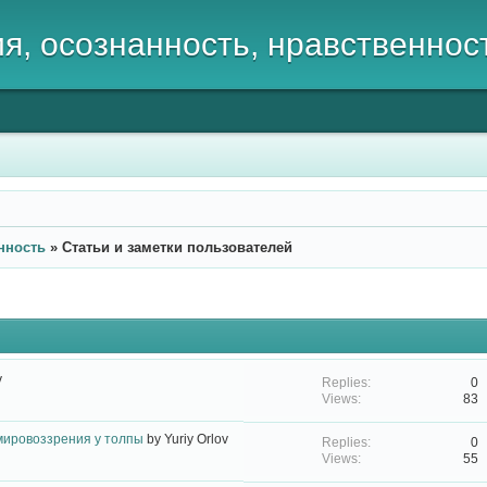
, осознанность, нравственнос
нность
»
Статьи и заметки пользователей
v
0
83
ировоззрения у толпы
by
Yuriy Orlov
0
55