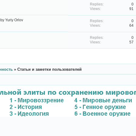
0
91
by
Yuriy Orlov
0
64
0
57
нность
»
Статьи и заметки пользователей