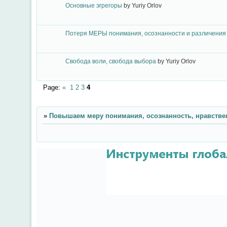
Основные эгрегоры
by
Yuriy Orlov
Потеря МЕРЫ понимания, осознанности и различения
Свобода воли, свобода выбора
by
Yuriy Orlov
Page:
«
1
2
3
4
»
Повышаем меру понимания, осознанность, нравстве