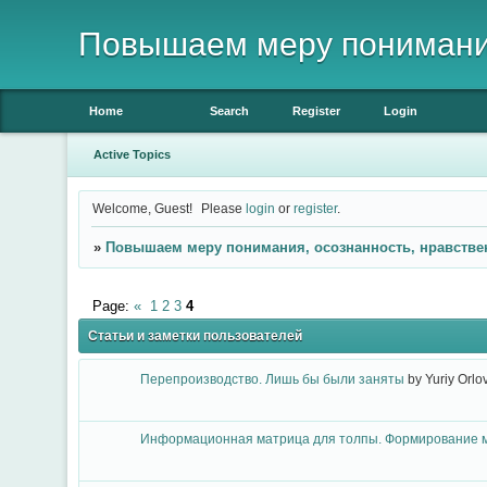
Повышаем меру понимания
Home
Search
Register
Login
Active Topics
Welcome, Guest!
Please
login
or
register
.
»
Повышаем меру понимания, осознанность, нравстве
Page:
«
1
2
3
4
Статьи и заметки пользователей
Перепроизводство. Лишь бы были заняты
by
Yuriy Orlo
Информационная матрица для толпы. Формирование м